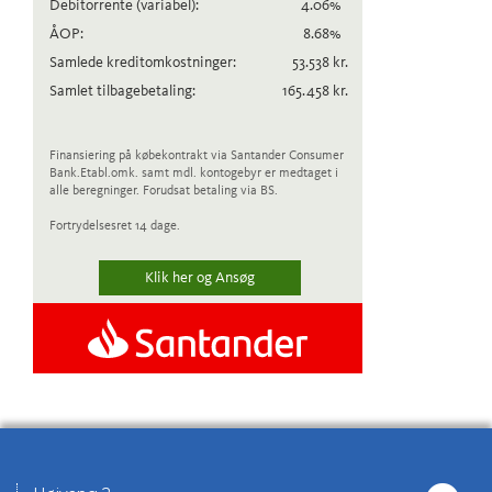
Debitorrente
(variabel)
:
4.06
%
ÅOP:
8.68
%
Samlede kreditomkostninger:
53.538
kr.
Samlet tilbagebetaling:
165.458
kr.
Finansiering på købekontrakt via Santander Consumer
Bank.
Etabl.omk. samt mdl. kontogebyr er medtaget i
alle beregninger. Forudsat betaling via BS.
Fortrydelsesret 14 dage.
Klik her og Ansøg