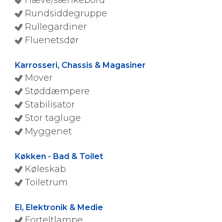
Hæve/sænkebord
Rundsiddegruppe
Rullegardiner
Fluenetsdør
Karrosseri, Chassis & Magasiner
Mover
Støddæmpere
Stabilisator
Stor tagluge
Myggenet
Køkken - Bad & Toilet
Køleskab
Toiletrum
El, Elektronik & Medie
Forteltlampe