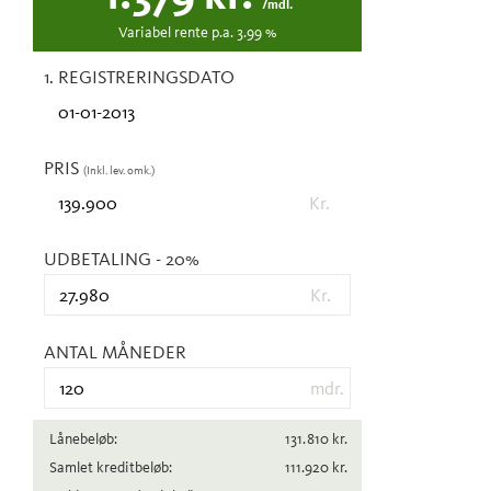
/mdl.
Variabel
rente p.a.
3.99
%
1. REGISTRERINGSDATO
PRIS
(Inkl. lev. omk.)
Kr.
UDBETALING
- 20%
Kr.
ANTAL MÅNEDER
mdr.
Lånebeløb:
131.810
kr.
Samlet kreditbeløb:
111.920
kr.