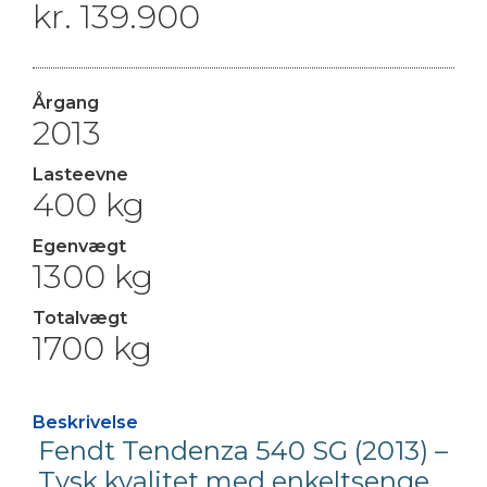
kr.
139.900
Kampagnevogne
Udlejning
Personale
Euramobil
Kontakt
Årgang
2013
Cookie & Privatlivspolitik
Lasteevne
400 kg
Egenvægt
1300 kg
Totalvægt
1700 kg
Beskrivelse
Fendt Tendenza 540 SG (2013) –
Tysk kvalitet med enkeltsenge,