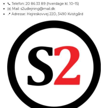
📞 Telefon: 20 86 33 89 (hverdage kl. 10–15)
Kampagnevogne
Udlejning
Personale
✉️ Mail:
s2udlejning@mail.dk
📍 Adresse: Hejreskovvej 22D, 3490 Kvistgård
Euramobil
Kontakt
Cookie & Privatlivspolitik