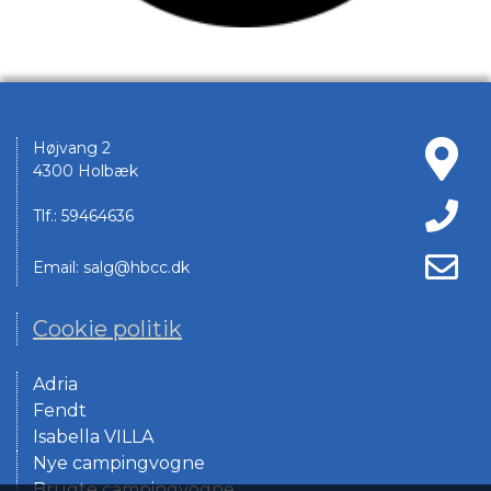
Højvang 2
4300 Holbæk
Tlf.: 59464636
Email: salg@hbcc.dk
Cookie politik
Adria
Fendt
Isabella VILLA
Nye campingvogne
Brugte campingvogne