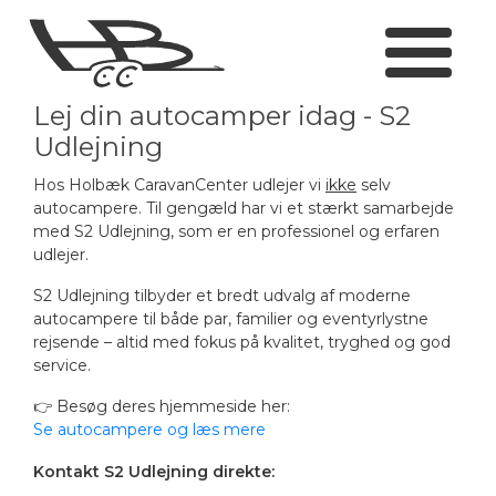
Lej din autocamper idag - S2
Campingvogne
Udlejning
Hos Holbæk CaravanCenter udlejer vi
ikke
selv
Nye campingvogne
Autocampere
autocampere. Til gengæld har vi et stærkt samarbejde
med
S2 Udlejning
, som er en professionel og erfaren
udlejer.
Brugte campingvogne
Alle autocampere
Isabella Villa
S2 Udlejning tilbyder et bredt udvalg af moderne
autocampere til både par, familier og eventyrlystne
Adria
Brugte autocamper
Værksted
rejsende – altid med fokus på kvalitet, tryghed og god
service.
Fendt
Finansiering
Butikken
👉 Besøg deres hjemmeside her:
Se autocampere og læs mere
Finansiering
Leasing
Om os
Kontakt S2 Udlejning direkte: